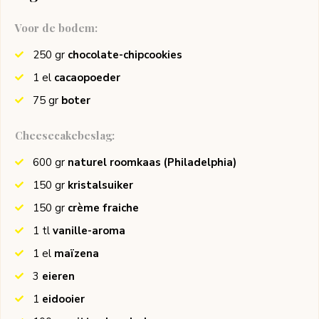
Voor de bodem:
250
gr
chocolate-chipcookies
1
el
cacaopoeder
75
gr
boter
Cheesecakebeslag:
600
gr
naturel roomkaas
(Philadelphia)
150
gr
kristalsuiker
150
gr
crème fraiche
1
tl
vanille-aroma
1
el
maïzena
3
eieren
1
eidooier