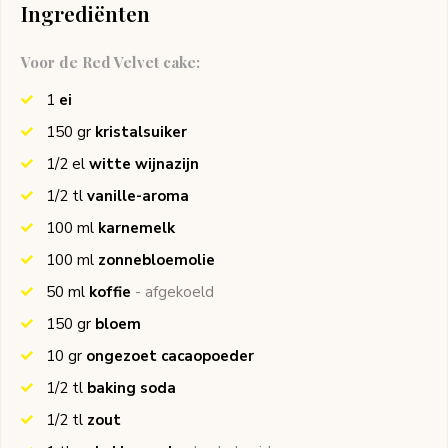
Ingrediënten
Voor de Red Velvet cake:
1
ei
150
gr
kristalsuiker
1/2
el
witte wijnazijn
1/2
tl
vanille-aroma
100
ml
karnemelk
100
ml
zonnebloemolie
50
ml
koffie
- afgekoeld
150
gr
bloem
10
gr
ongezoet cacaopoeder
1/2
tl
baking soda
1/2
tl
zout