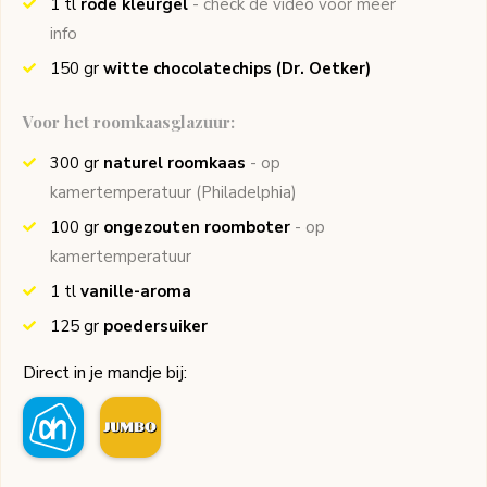
1
tl
rode kleurgel
- check de video voor meer
info
150
gr
witte chocolatechips
(Dr. Oetker)
Voor het roomkaasglazuur:
300
gr
naturel roomkaas
- op
kamertemperatuur
(Philadelphia)
100
gr
ongezouten roomboter
- op
kamertemperatuur
1
tl
vanille-aroma
125
gr
poedersuiker
Direct in je mandje bij: