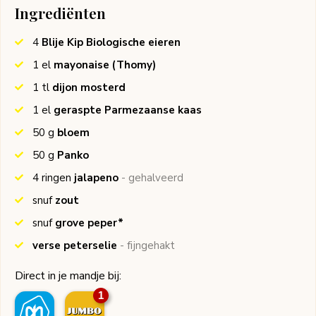
Ingrediënten
4
Blije Kip Biologische eieren
1
el
mayonaise
(Thomy)
1
tl
dijon mosterd
1
el
geraspte Parmezaanse kaas
50
g
bloem
50
g
Panko
4
ringen
jalapeno
- gehalveerd
snuf
zout
snuf
grove peper*
verse peterselie
- fijngehakt
Direct in je mandje bij:
1