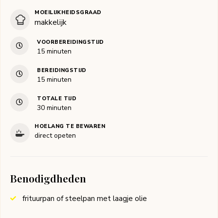
MOEILIJKHEIDSGRAAD
makkelijk
VOORBEREIDINGSTIJD
minuten
15
minuten
BEREIDINGSTIJD
minuten
15
minuten
TOTALE TIJD
minuten
30
minuten
HOELANG TE BEWAREN
direct opeten
Benodigdheden
frituurpan of steelpan met laagje olie