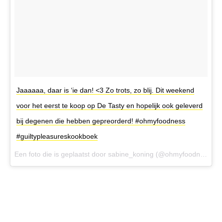
Jaaaaaa, daar is ‘ie dan! <3 Zo trots, zo blij. Dit weekend
voor het eerst te koop op De Tasty en hopelijk ook geleverd
bij degenen die hebben gepreorderd! #ohmyfoodness
#guiltypleasureskookboek
Een foto die is geplaatst door sabine_koning (@ohmyfoodnessnl) op