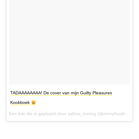
TADAAAAAAAA! De cover van mijn Guilty Pleasures
Kookboek
Een foto die is geplaatst door sabine_koning (@ohmyfoodnessnl) op