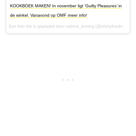
KOOKBOEK MAKEN! In november ligt ‘Guilty Pleasures’ in
de winkel. Vanavond op OMF meer info!
Een foto die is geplaatst door sabine_koning (@ohmyfoodnessnl) op