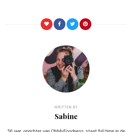
WRITTEN BY
Sabine
36 jaar, oprichter van OhMyFoodness, staat fulltime in de