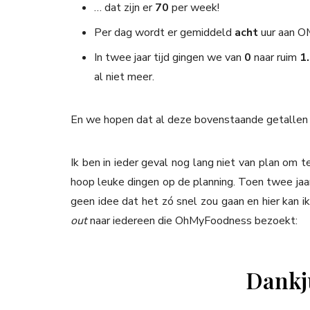
… dat zijn er
70
per week!
Per dag wordt er gemiddeld
acht
uur aan 
In twee jaar tijd gingen we van
0
naar ruim
1
al niet meer.
En we hopen dat al deze bovenstaande getallen 
Ik ben in ieder geval nog lang niet van plan om 
hoop leuke dingen op de planning. Toen twee jaar
geen idee dat het zó snel zou gaan en hier kan i
out
naar iedereen die OhMyFoodness bezoekt:
Dankju