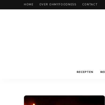
HOME
OVER OHMYFOODNESS
CONTACT
RECEPTEN
RE