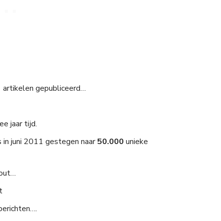
3
artikelen gepubliceerd…
e jaar tijd.
 in juni 2011 gestegen naar
50.000
unieke
yout…
t
berichten….