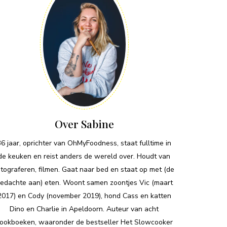
Over Sabine
36 jaar, oprichter van OhMyFoodness, staat fulltime in
de keuken en reist anders de wereld over. Houdt van
otograferen, filmen. Gaat naar bed en staat op met (de
edachte aan) eten. Woont samen zoontjes Vic (maart
2017) en Cody (november 2019), hond Cass en katten
Dino en Charlie in Apeldoorn. Auteur van acht
ookboeken, waaronder de bestseller Het Slowcooker