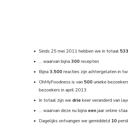
Sinds 25 mei 2011 hebben we in totaal
53
… waarvan bijna
300
recepten
Bijna
3.500
reacties zijn achtergelaten in twe
OhMyFoodness is van
500
unieke bezoekers
bezoekers in april 2013
In totaal zijn we
drie
keer veranderd van la
… waarvan deze nu bijna
een
jaar online staa
Dagelijks ontvangen we gemiddeld
10
pers