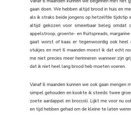
Vanaf 6 maanden kunnen we beginnen met het ge
gaan doen. We hebben altijd brood in huis en met
als ik straks beide jongens op hetzelfde tijdsti
altijd gekozen voor smeerbaar beleg omdat 
appelstroop, groente- en fruitspreads, margarine 
gaat worst of kaas er tegenwoordig ook heel g
stukjes en met 6 maanden moest ik dat echt nog 
me niet precies meer herinneren wanneer zijn gri
dat ik niet heel lang brood heb moeten voeren.
Vanaf 6 maanden kunnen we ook gaan mengen met h
simpel gehouden en kookte ik steeds twee groe
zoete aardappel en broccoli. Lijkt me voor nu o
en tijd hebben gehad om de kleine te laten wenn