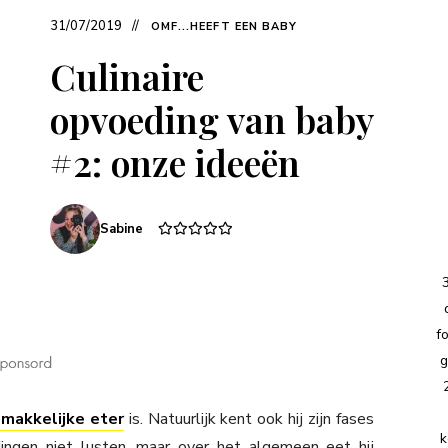
31/07/2019
OMF...HEEFT EEN BABY
Culinaire
opvoeding van baby
#2: onze ideeën
Sabine
f
g
 makkelijke eter
is. Natuurlijk kent ook hij zijn fases
k
ingen niet lusten, maar over het algemeen eet hij