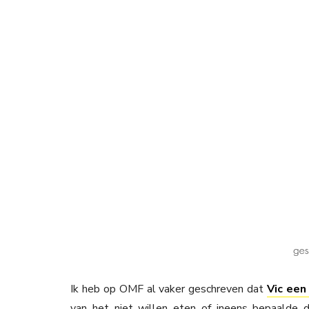
Ik heb op OMF al vaker geschreven dat
Vic een
van het niet willen eten of ineens bepaalde d