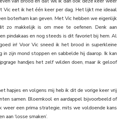
ven van brood en dat wil ik dan ook deze keer weer
 Vic eet ik het één keer per dag. Het lijkt me ideaal
p een boterham kan geven. Met Vic hebben we eigenlijk
dit zo makkelijk is om mee te oefenen. Denk aan
en pindakaas en nog steeds is dit favoriet bij hem. Al
oed in! Voor Vic sneed ik het brood in superkleine
in zijn mond stoppen en sabbelde hij daarop. Ik kan
jpgrage handjes het zelf wilden doen, maar ik geloof
apjes en volgens mij heb ik dit de vorige keer vrij
nten samen. Bloemkool en aardappel bijvoorbeeld of
ok weer een prima strategie, mits we voldoende kans
en aan ‘losse smaken’.