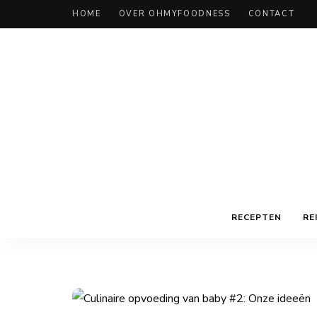
HOME
OVER OHMYFOODNESS
CONTACT
RECEPTEN
RE