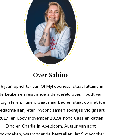
Over Sabine
36 jaar, oprichter van OhMyFoodness, staat fulltime in
de keuken en reist anders de wereld over. Houdt van
otograferen, filmen. Gaat naar bed en staat op met (de
edachte aan) eten. Woont samen zoontjes Vic (maart
2017) en Cody (november 2019), hond Cass en katten
Dino en Charlie in Apeldoorn. Auteur van acht
ookboeken, waaronder de bestseller Het Slowcooker