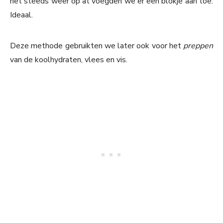
het steeds weer op at voegden we er een blokje aan toe.
Ideaal.
Deze methode gebruikten we later ook voor het
preppen
van de koolhydraten, vlees en vis.