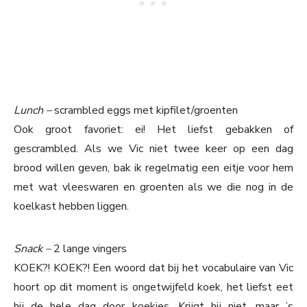
Lunch –
scrambled eggs met kipfilet/groenten
Ook groot favoriet: ei! Het liefst gebakken of
gescrambled. Als we Vic niet twee keer op een dag
brood willen geven, bak ik regelmatig een eitje voor hem
met wat vleeswaren en groenten als we die nog in de
koelkast hebben liggen.
Snack –
2 lange vingers
KOEK?! KOEK?! Een woord dat bij het vocabulaire van Vic
hoort op dit moment is ongetwijfeld koek, het liefst eet
hij de hele dag door koekjes. Krijgt hij niet, maar ’s