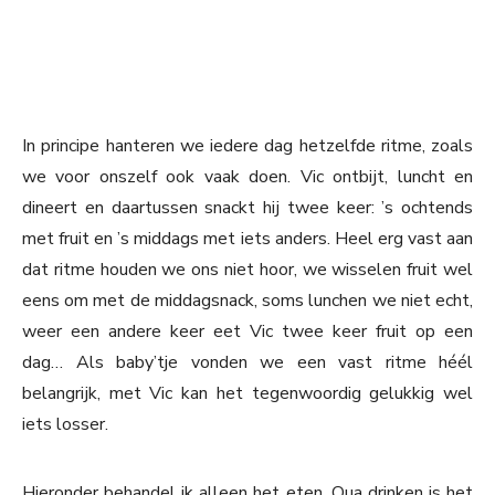
In principe hanteren we iedere dag hetzelfde ritme, zoals
we voor onszelf ook vaak doen. Vic ontbijt, luncht en
dineert en daartussen snackt hij twee keer: ’s ochtends
met fruit en ’s middags met iets anders. Heel erg vast aan
dat ritme houden we ons niet hoor, we wisselen fruit wel
eens om met de middagsnack, soms lunchen we niet echt,
weer een andere keer eet Vic twee keer fruit op een
dag… Als baby’tje vonden we een vast ritme héél
belangrijk, met Vic kan het tegenwoordig gelukkig wel
iets losser.
Hieronder behandel ik alleen het eten. Qua drinken is het