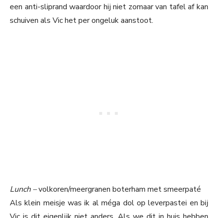
een anti-sliprand waardoor hij niet zomaar van tafel af kan
schuiven als Vic het per ongeluk aanstoot.
Lunch –
volkoren/meergranen boterham met smeerpaté
Als klein meisje was ik al méga dol op leverpastei en bij
Vic is dit eigenlijk niet anders. Als we dit in huis hebben