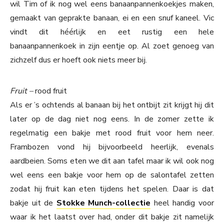
wil Tim of ik nog wel eens banaanpannenkoekjes maken,
gemaakt van geprakte banaan, ei en een snuf kaneel. Vic
vindt dit héérlijk en eet rustig een hele
banaanpannenkoek in zijn eentje op. Al zoet genoeg van
zichzelf dus er hoeft ook niets meer bij.
Fruit –
rood fruit
Als er ’s ochtends al banaan bij het ontbijt zit krijgt hij dit
later op de dag niet nog eens. In de zomer zette ik
regelmatig een bakje met rood fruit voor hem neer.
Frambozen vond hij bijvoorbeeld heerlijk, evenals
aardbeien. Soms eten we dit aan tafel maar ik wil ook nog
wel eens een bakje voor hem op de salontafel zetten
zodat hij fruit kan eten tijdens het spelen. Daar is dat
bakje uit de
Stokke Munch-collectie
heel handig voor
waar ik het laatst over had, onder dit bakje zit namelijk