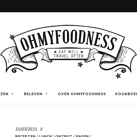
Eat
OhMyFoodness
well
IZEN
BELEVEN
OVER OHMYFOODNESS
KOOKBOE
Travel
often
31/03/2021
RECEPTEN
/
LUNCH
/
ONTBIJT
/
PASEN
/