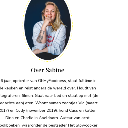
Over Sabine
36 jaar, oprichter van OhMyFoodness, staat fulltime in
de keuken en reist anders de wereld over. Houdt van
otograferen, filmen. Gaat naar bed en staat op met (de
edachte aan) eten. Woont samen zoontjes Vic (maart
2017) en Cody (november 2019), hond Cass en katten
Dino en Charlie in Apeldoorn. Auteur van acht
ookboeken, waaronder de bestseller Het Slowcooker