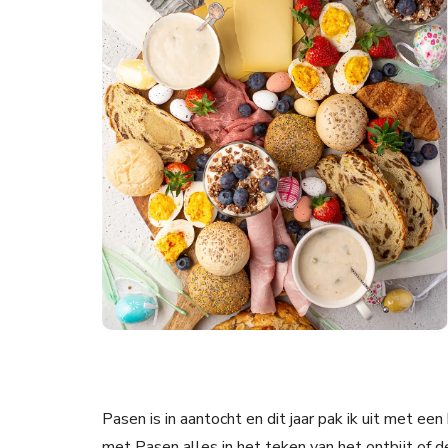
Pasen is in aantocht en dit jaar pak ik uit met ee
met Pasen alles in het teken van het ontbijt of d