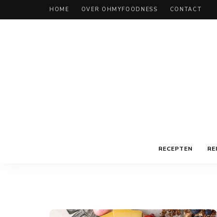
HOME
OVER OHMYFOODNESS
CONTACT
RECEPTEN
RE