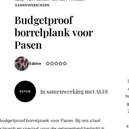
SAMENWERKINGEN
Budgetproof
borrelplank voor
Pasen
Sabine
In samenwerking met ALDI
#SPON
f
g
n budgetproof borrelplank voor Pasen. Bij ons staat
k
e brunch en speciaal voor die gelegenheid bedacht ik