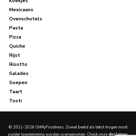
Koekjes
Mexicaans
Ovenschotels
Pasta
Pizza
Quiche
Rijst
Risotto
Salades
Soepen
Taart
Tosti
© 2011-2026 OhMyFoodness. Zowel beeld als tekst mogen nooit
zonder toestemming worden overgenomen. Check onze
disclaimer
.