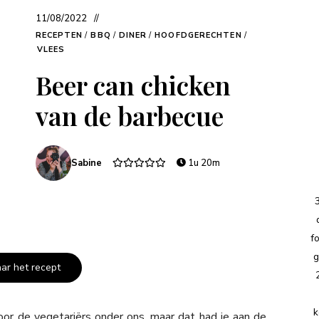
11/08/2022
RECEPTEN
/
BBQ
/
DINER
/
HOOFDGERECHTEN
/
VLEES
Beer can chicken
van de barbecue
Sabine
1u 20m
f
g
aar het recept
k
oor de vegetariërs onder ons, maar dat had je aan de