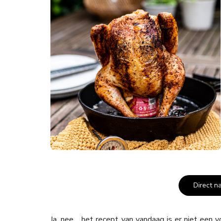
Direct n
Ja, nee… het recept van vandaag is er niet een v