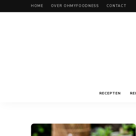
HOME
OVER OHMYFOODNESS
CONTACT
RECEPTEN
RE