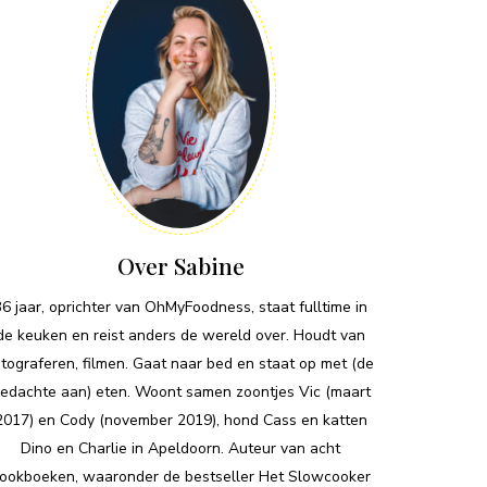
Over Sabine
36 jaar, oprichter van OhMyFoodness, staat fulltime in
de keuken en reist anders de wereld over. Houdt van
otograferen, filmen. Gaat naar bed en staat op met (de
edachte aan) eten. Woont samen zoontjes Vic (maart
2017) en Cody (november 2019), hond Cass en katten
Dino en Charlie in Apeldoorn. Auteur van acht
ookboeken, waaronder de bestseller Het Slowcooker