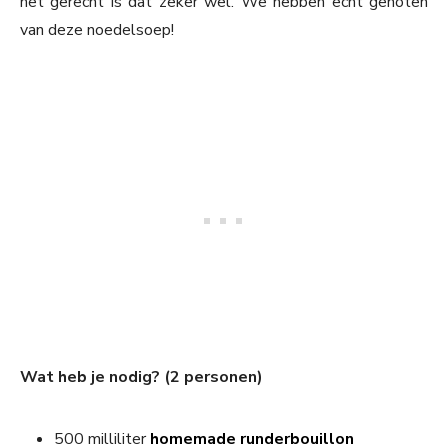
het gerecht is dat zeker wel. We hebben echt genoten
van deze noedelsoep!
Wat heb je nodig? (2 personen)
500 milliliter
homemade runderbouillon