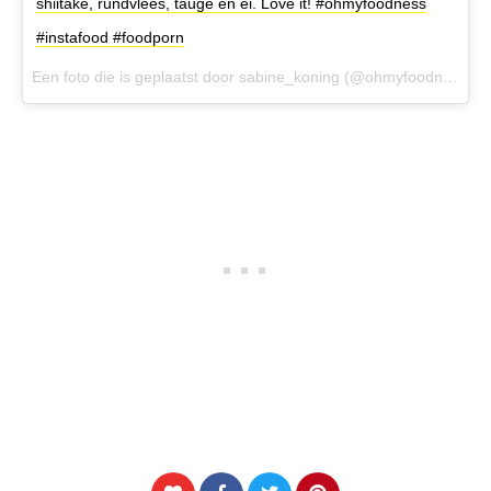
shiitake, rundvlees, taugé en ei. Love it! #ohmyfoodness
#instafood #foodporn
Een foto die is geplaatst door sabine_koning (@ohmyfoodnessnl) op