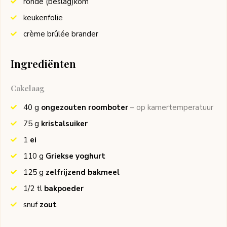
ronde (beslag)kom
keukenfolie
crème brûlée brander
Ingrediënten
Cakelaag
40
g
ongezouten roomboter
– op kamertemperatuur
75
g
kristalsuiker
1
ei
110
g
Griekse yoghurt
125
g
zelfrijzend bakmeel
1/2
tl
bakpoeder
snuf
zout