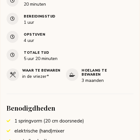
minuten
20
minuten
BEREIDINGSTIJD
uur
1
uur
OPSTIJVEN
uur
4
uur
TOTALE TIJD
uur
minuten
5
uur
20
minuten
WAAR TE BEWAREN
HOELANG TE
BEWAREN
in de vriezer*
3 maanden
Benodigdheden
1 springvorm (20 cm doorsnede)
elektrische (hand)mixer