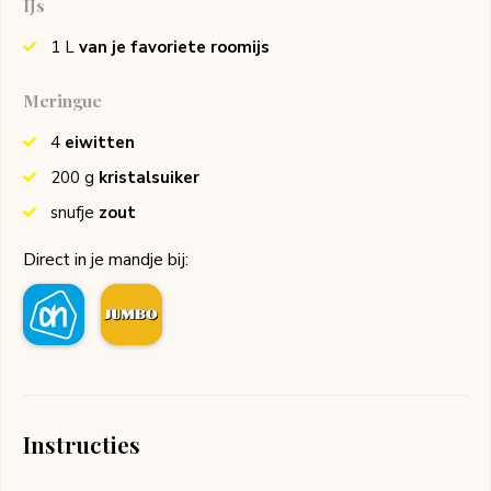
IJs
1
L
van je favoriete roomijs
Meringue
4
eiwitten
200
g
kristalsuiker
snufje
zout
Direct in je mandje bij:
Instructies