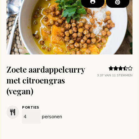
Zoete aardappelcurry
3.37
VAN
11
STEMMEN
met citroengras
(vegan)
PORTIES
personen