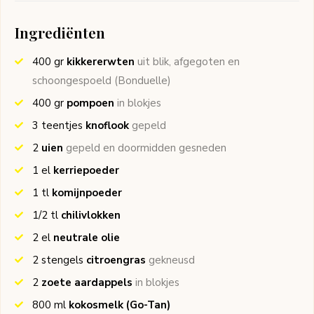
Ingrediënten
400
gr
kikkererwten
uit blik, afgegoten en
schoongespoeld
(Bonduelle)
400
gr
pompoen
in blokjes
3
teentjes
knoflook
gepeld
2
uien
gepeld en doormidden gesneden
1
el
kerriepoeder
1
tl
komijnpoeder
1/2
tl
chilivlokken
2
el
neutrale olie
2
stengels
citroengras
gekneusd
2
zoete aardappels
in blokjes
800
ml
kokosmelk
(Go-Tan)