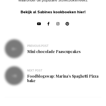
waaronder de populaire Slowcookerreeks.
Bekijk al Sabines kookboeken hier!
Bericht
PREVIOUS POST
navigatie
Mini chocolade Paascupcakes
NEXT POST
Foodblogswap: Marina’s Spaghetti Pizza
bake