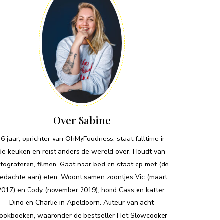
Over Sabine
36 jaar, oprichter van OhMyFoodness, staat fulltime in
de keuken en reist anders de wereld over. Houdt van
otograferen, filmen. Gaat naar bed en staat op met (de
edachte aan) eten. Woont samen zoontjes Vic (maart
2017) en Cody (november 2019), hond Cass en katten
Dino en Charlie in Apeldoorn. Auteur van acht
ookboeken, waaronder de bestseller Het Slowcooker