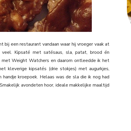
t bij een restaurant vandaan waar hij vroeger vaak at
veel. Kipsaté met satésaus, sla, patat, brood én
nd met Weight Watchers en daarom ontleedde ik het
het kleverige kipsatés (drie stokjes) met augurkjes,
n handje kroepoek. Helaas was de sla die ik nog had
 Smakelijk avondeten hoor, ideale makkelijke maaltijd