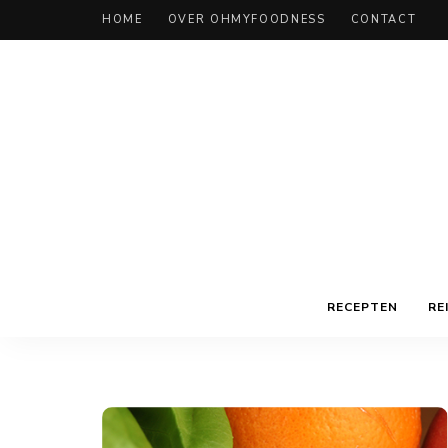
HOME
OVER OHMYFOODNESS
CONTACT
RECEPTEN
RE