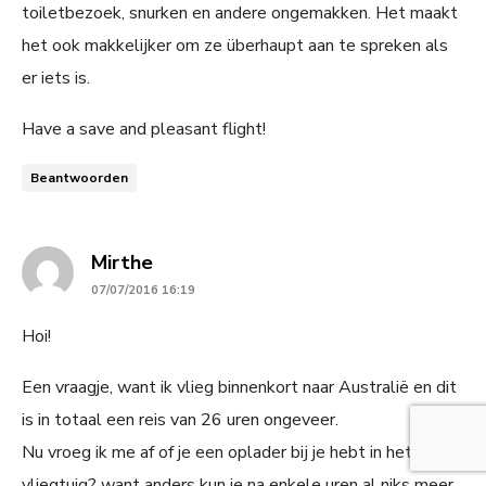
toiletbezoek, snurken en andere ongemakken. Het maakt
het ook makkelijker om ze überhaupt aan te spreken als
er iets is.
Have a save and pleasant flight!
Beantwoorden
says:
Mirthe
07/07/2016 16:19
Hoi!
Een vraagje, want ik vlieg binnenkort naar Australië en dit
is in totaal een reis van 26 uren ongeveer.
Nu vroeg ik me af of je een oplader bij je hebt in het
vliegtuig? want anders kun je na enkele uren al niks meer