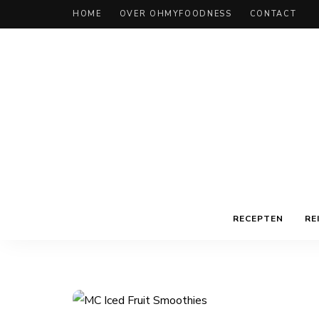
HOME
OVER OHMYFOODNESS
CONTACT
RECEPTEN
RE