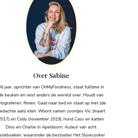
Over Sabine
36 jaar, oprichter van OhMyFoodness, staat fulltime in
de keuken en reist anders de wereld over. Houdt van
otograferen, filmen. Gaat naar bed en staat op met (de
edachte aan) eten. Woont samen zoontjes Vic (maart
2017) en Cody (november 2019), hond Cass en katten
Dino en Charlie in Apeldoorn. Auteur van acht
ookboeken, waaronder de bestseller Het Slowcooker