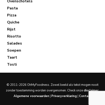
Ovenschotels
Pasta
Pizza
Quiche
Rijst
Risotto
Salades
Soepen
Taart
Tosti
© 2011-2026 OhMyFoodness. Zowel beeld als tekst mogen nooit
zonder toestemming worden overgenomen. Check onze
disclaimer
.
Algemene voorwaarden
|
Privacyverklaring
|
Contact