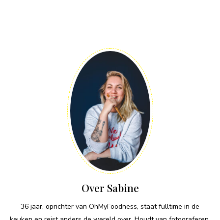
Over Sabine
36 jaar, oprichter van OhMyFoodness, staat fulltime in de
keuken en reist anders de wereld over. Houdt van fotograferen,