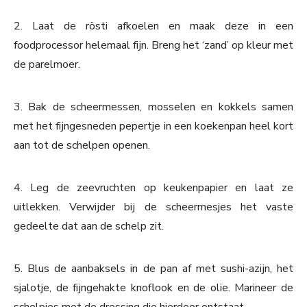
2. Laat de rösti afkoelen en maak deze in een
foodprocessor helemaal fijn. Breng het ‘zand’ op kleur met
de parelmoer.
3. Bak de scheermessen, mosselen en kokkels samen
met het fijngesneden pepertje in een koekenpan heel kort
aan tot de schelpen openen.
4. Leg de zeevruchten op keukenpapier en laat ze
uitlekken. Verwijder bij de scheermesjes het vaste
gedeelte dat aan de schelp zit.
5. Blus de aanbaksels in de pan af met sushi-azijn, het
sjalotje, de fijngehakte knoflook en de olie. Marineer de
schelpjes met de dressing die hierdoor ontstaat.