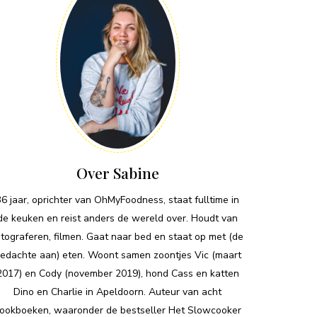
Over Sabine
36 jaar, oprichter van OhMyFoodness, staat fulltime in
de keuken en reist anders de wereld over. Houdt van
otograferen, filmen. Gaat naar bed en staat op met (de
edachte aan) eten. Woont samen zoontjes Vic (maart
2017) en Cody (november 2019), hond Cass en katten
Dino en Charlie in Apeldoorn. Auteur van acht
ookboeken, waaronder de bestseller Het Slowcooker