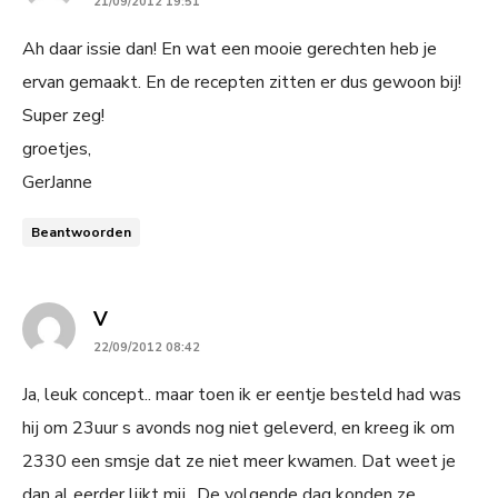
21/09/2012 19:51
Ah daar issie dan! En wat een mooie gerechten heb je
ervan gemaakt. En de recepten zitten er dus gewoon bij!
Super zeg!
groetjes,
GerJanne
Beantwoorden
says:
V
22/09/2012 08:42
Ja, leuk concept.. maar toen ik er eentje besteld had was
hij om 23uur s avonds nog niet geleverd, en kreeg ik om
2330 een smsje dat ze niet meer kwamen. Dat weet je
dan al eerder lijkt mij.. De volgende dag konden ze