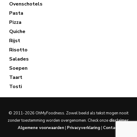
Ovenschotels
Pasta
Pizza
Quiche
Rijst
Risotto
Salades
Soepen
Taart
Tosti
© 2011-2026 OhMyFoodness. Zowel beeld als tekst mogen nooit
zonder toestemming worden overgenomen. Check onze
disclaimer
.
Algemene voorwaarden
|
Privacyverklaring
|
Contact