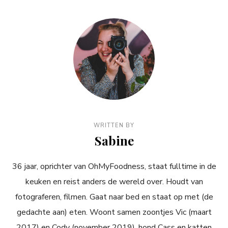
WRITTEN BY
Sabine
36 jaar, oprichter van OhMyFoodness, staat fulltime in de
keuken en reist anders de wereld over. Houdt van
fotograferen, filmen. Gaat naar bed en staat op met (de
gedachte aan) eten. Woont samen zoontjes Vic (maart
2017) en Cody (november 2019), hond Cass en katten