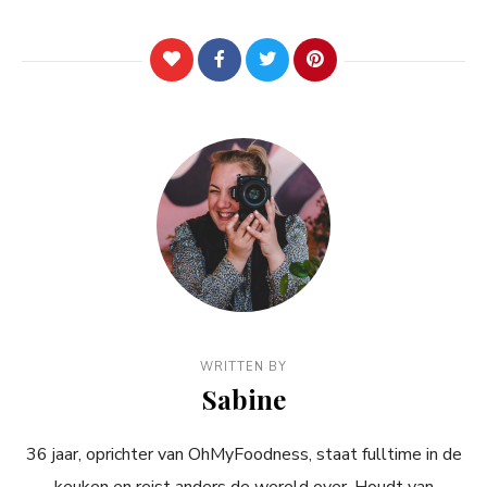
WRITTEN BY
Sabine
36 jaar, oprichter van OhMyFoodness, staat fulltime in de
keuken en reist anders de wereld over. Houdt van