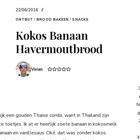
22/06/2016
ONTBIJT
/
BROOD BAKKEN
/
SNACKS
Kokos Banaan
Havermoutbrood
Vivian
f
g
ijk een gouden Thaise combi, want in Thailand zijn
 toetjes. Ik at er heerlijk zoete banaan in kokosmelk
banaan en vanillesaus. Oké, dat was zonder kokos
k