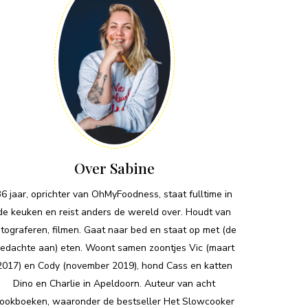
Over Sabine
36 jaar, oprichter van OhMyFoodness, staat fulltime in
de keuken en reist anders de wereld over. Houdt van
otograferen, filmen. Gaat naar bed en staat op met (de
edachte aan) eten. Woont samen zoontjes Vic (maart
2017) en Cody (november 2019), hond Cass en katten
Dino en Charlie in Apeldoorn. Auteur van acht
ookboeken, waaronder de bestseller Het Slowcooker