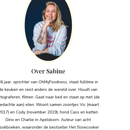
Over Sabine
36 jaar, oprichter van OhMyFoodness, staat fulltime in
de keuken en reist anders de wereld over. Houdt van
otograferen, filmen. Gaat naar bed en staat op met (de
edachte aan) eten. Woont samen zoontjes Vic (maart
2017) en Cody (november 2019), hond Cass en katten
Dino en Charlie in Apeldoorn. Auteur van acht
ookboeken, waaronder de bestseller Het Slowcooker