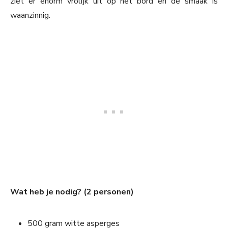
ziet er enorm vrolijk uit op het bord en de smaak is
waanzinnig.
Wat heb je nodig? (2 personen)
500 gram witte asperges