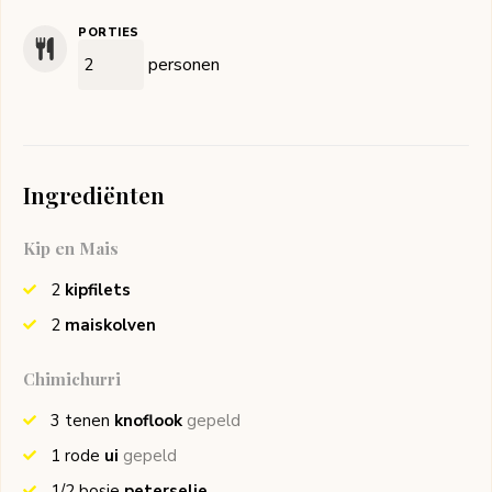
PORTIES
personen
Ingrediënten
Kip en Mais
2
kipfilets
2
maiskolven
Chimichurri
3
tenen
knoflook
gepeld
1
rode
ui
gepeld
1/2
bosje
peterselie