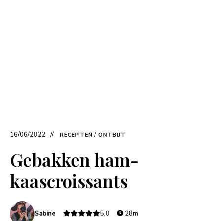
16/06/2022
RECEPTEN
/
ONTBIJT
Gebakken ham-
kaascroissants
Sabine
5,0
28m