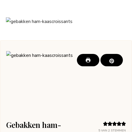
Gebakken ham-
5
VAN
2
STEMMEN