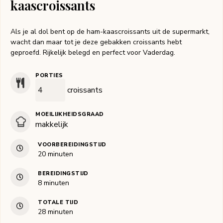
kaascroissants
Als je al dol bent op de ham-kaascroissants uit de supermarkt,
wacht dan maar tot je deze gebakken croissants hebt
geproefd. Rijkelijk belegd en perfect voor Vaderdag.
PORTIES
croissants
MOEILIJKHEIDSGRAAD
makkelijk
VOORBEREIDINGSTIJD
minuten
20
minuten
BEREIDINGSTIJD
minuten
8
minuten
TOTALE TIJD
minuten
28
minuten