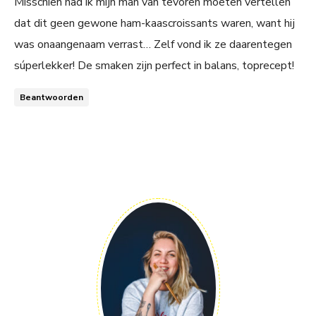
Misschien had ik mijn man van tevoren moeten vertellen
dat dit geen gewone ham-kaascroissants waren, want hij
was onaangenaam verrast… Zelf vond ik ze daarentegen
súperlekker! De smaken zijn perfect in balans, toprecept!
Beantwoorden