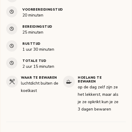
VOORBEREIDINGSTIJD
minuten
20
minuten
BEREIDINGSTIJD
minuten
25
minuten
RUSTTIJD
uur
minuten
1
uur
30
minuten
TOTALE TIJD
uur
minuten
2
uur
15
minuten
WAAR TE BEWAREN
HOELANG TE
BEWAREN
luchtdicht buiten de
op de dag zelf zijn ze
koelkast
het lekkerst, maar als
je ze opkrikt kun je ze
3 dagen bewaren