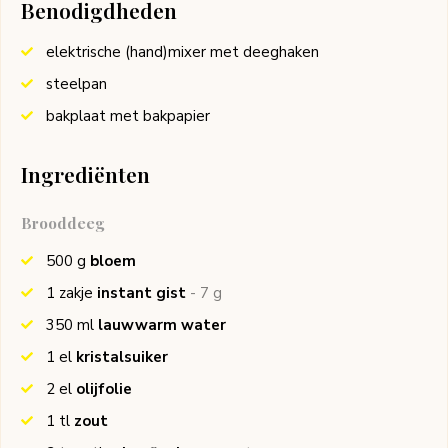
Benodigdheden
elektrische (hand)mixer met deeghaken
steelpan
bakplaat met bakpapier
Ingrediënten
Brooddeeg
500
g
bloem
1
zakje
instant gist
- 7 g
350
ml
lauwwarm water
1
el
kristalsuiker
2
el
olijfolie
1
tl
zout