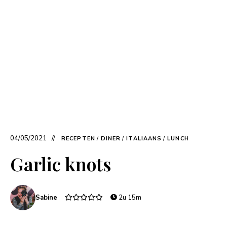
04/05/2021
RECEPTEN
/
DINER
/
ITALIAANS
/
LUNCH
Garlic knots
Sabine
2u 15m