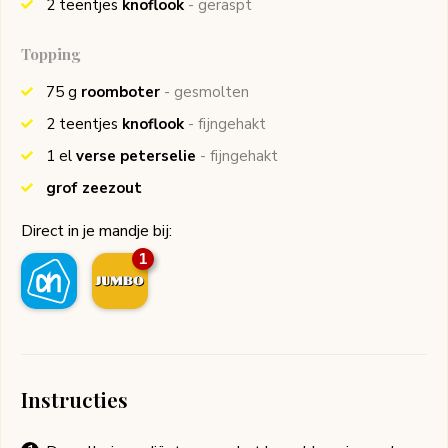
2
teentjes
knoflook
- geraspt
Topping
75
g
roomboter
- gesmolten
2
teentjes
knoflook
- fijngehakt
1
el
verse peterselie
- fijngehakt
grof zeezout
Direct in je mandje bij:
1
Instructies