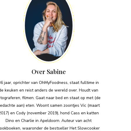
Over Sabine
36 jaar, oprichter van OhMyFoodness, staat fulltime in
de keuken en reist anders de wereld over. Houdt van
otograferen, filmen. Gaat naar bed en staat op met (de
edachte aan) eten. Woont samen zoontjes Vic (maart
2017) en Cody (november 2019), hond Cass en katten
Dino en Charlie in Apeldoorn. Auteur van acht
ookboeken, waaronder de bestseller Het Slowcooker