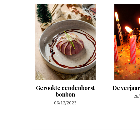
yoghurt
Gerookte eendenborst
De verjaa
bonbon
25
06/12/2023