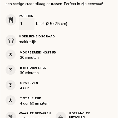
een romige custardlaag er tussen. Perfect in zijn eenvoud!
PORTIES
taart (35x25 cm)
MOEILIJKHEIDSGRAAD
makkelijk
VOORBEREIDINGSTIJD
minuten
20
minuten
BEREIDINGSTIJD
minuten
30
minuten
OPSTIJVEN
uur
4
uur
TOTALE TIJD
uur
minuten
4
uur
50
minuten
WAAR TE BEWAREN
HOELANG TE
BEWAREN