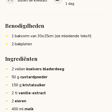
buiten de koelkast
1 dag
Benodigdheden
1 bakvorm van 30x25cm (zie inleidende tekst!)
2 bakplaten
Ingrediënten
2
vellen
koelvers bladerdeeg
50
g
custardpoeder
150
g
kristalsuiker
2
tl
vanille-extract
2
eieren
400
ml
melk