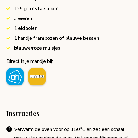
125
gr
kristalsuiker
3
eieren
1
eidooier
1
handje
frambozen of blauwe bessen
blauwe/roze muisjes
Direct in je mandje bij:
Instructies
Verwarm de oven voor op 150°C en zet een schaal
met water onderin de oven. Vet een muffinvorm in of