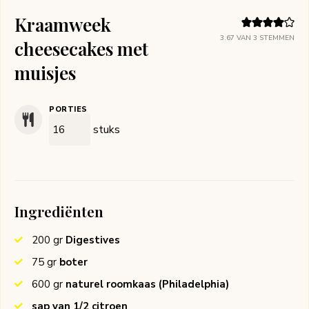
Kraamweek
3.67
VAN
3
STEMMEN
cheesecakes met
muisjes
PORTIES
stuks
Ingrediënten
200
gr
Digestives
75
gr
boter
600
gr
naturel roomkaas
(Philadelphia)
sap van 1/2 citroen