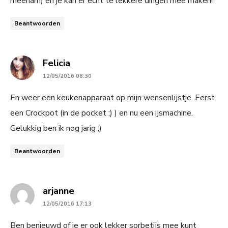
meenam) en je kan er echt te lekkere dingen mee maken!
Beantwoorden
says:
Felicia
12/05/2016 08:30
En weer een keukenapparaat op mijn wensenlijstje. Eerst
een Crockpot (in de pocket ;) ) en nu een ijsmachine.
Gelukkig ben ik nog jarig ;)
Beantwoorden
says:
arjanne
12/05/2016 17:13
Ben benieuwd of je er ook lekker sorbetijs mee kunt