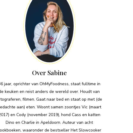
Over Sabine
36 jaar, oprichter van OhMyFoodness, staat fulltime in
de keuken en reist anders de wereld over. Houdt van
otograferen, filmen. Gaat naar bed en staat op met (de
edachte aan) eten. Woont samen zoontjes Vic (maart
2017) en Cody (november 2019), hond Cass en katten
Dino en Charlie in Apeldoorn. Auteur van acht
ookboeken, waaronder de bestseller Het Slowcooker