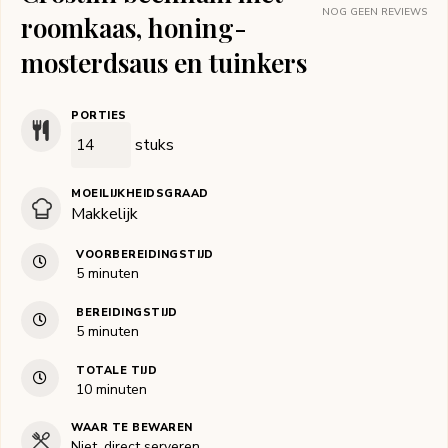
NOG GEEN REVIEWS
roomkaas, honing-
mosterdsaus en tuinkers
PORTIES
stuks
MOEILIJKHEIDSGRAAD
Makkelijk
VOORBEREIDINGSTIJD
minuten
5
minuten
BEREIDINGSTIJD
minuten
5
minuten
TOTALE TIJD
minuten
10
minuten
WAAR TE BEWAREN
Niet, direct serveren.