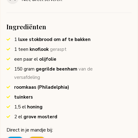
Ingrediënten
1
luxe stokbrood om af te bakken
1
teen
knoflook
geraspt
een paar
el
olijfolie
150
gram
gegrilde beenham
van de
versafdeling
roomkaas
(Philadelphia)
tuinkers
1,5
el
honing
2
el
grove mosterd
Direct in je mandje bij: