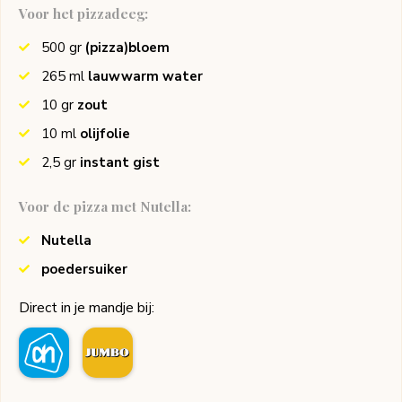
Voor het pizzadeeg:
500
gr
(pizza)bloem
265
ml
lauwwarm water
10
gr
zout
10
ml
olijfolie
2,5
gr
instant gist
Voor de pizza met Nutella:
Nutella
poedersuiker
Direct in je mandje bij: