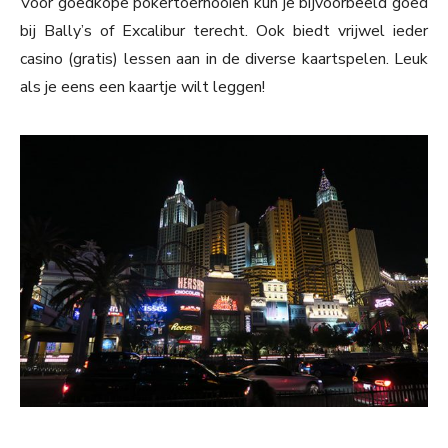
Voor goedkope pokertoernooien kun je bijvoorbeeld goed
bij Bally’s of Excalibur terecht. Ook biedt vrijwel ieder
casino (gratis) lessen aan in de diverse kaartspelen. Leuk
als je eens een kaartje wilt leggen!