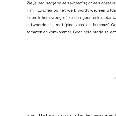
Zie je dan nergens een uitdaging of een obstake
Tim: “Lunchen op het werk wordt wel een uitdagin
Toen ik hem vroeg of ze dan geen enkel planta
antwoordde hij met ‘pindakaas’ en ‘hummus’. Oo
tomaten en komkommer. Geen hele brede selecti
Ik vond het wel zo fair om Tim het avondeten te