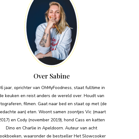
Over Sabine
36 jaar, oprichter van OhMyFoodness, staat fulltime in
de keuken en reist anders de wereld over. Houdt van
otograferen, filmen. Gaat naar bed en staat op met (de
edachte aan) eten. Woont samen zoontjes Vic (maart
2017) en Cody (november 2019), hond Cass en katten
Dino en Charlie in Apeldoorn. Auteur van acht
ookboeken, waaronder de bestseller Het Slowcooker