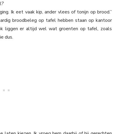
l?
g. Ik eet vaak kip, ander vlees of tonijn op brood.”
ardig broodbeleg op tafel hebben staan op kantoor
k liggen er altijd wel wat groenten op tafel, zoals
e dus.
 laten kiezen. Ik vroeg hem daarbij of hij gerechten