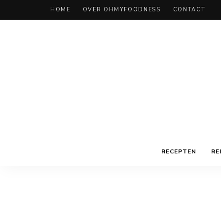
HOME
OVER OHMYFOODNESS
CONTACT
RECEPTEN
RE