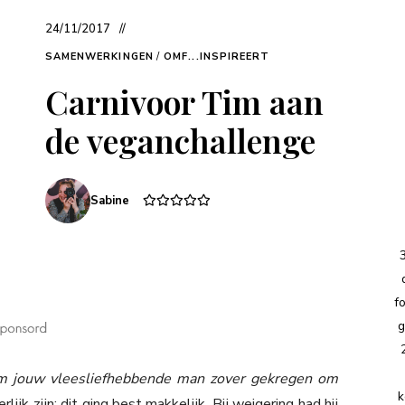
24/11/2017
SAMENWERKINGEN
/
OMF...INSPIREERT
Carnivoor Tim aan
de veganchallenge
Sabine
f
g
am jouw vleesliefhebbende man zover gekregen om
k
rlijk zijn: dit ging best makkelijk. Bij weigering had hij