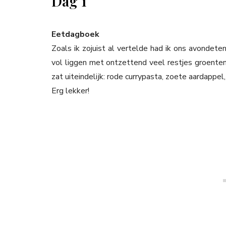
Dag 1
Eetdagboek
Zoals ik zojuist al vertelde had ik ons avondet
vol liggen met ontzettend veel restjes groenten 
zat uiteindelijk: rode currypasta, zoete aardappe
Erg lekker!