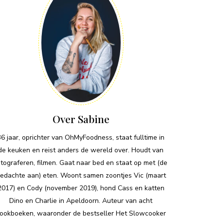
Over Sabine
36 jaar, oprichter van OhMyFoodness, staat fulltime in
de keuken en reist anders de wereld over. Houdt van
otograferen, filmen. Gaat naar bed en staat op met (de
edachte aan) eten. Woont samen zoontjes Vic (maart
2017) en Cody (november 2019), hond Cass en katten
Dino en Charlie in Apeldoorn. Auteur van acht
ookboeken, waaronder de bestseller Het Slowcooker