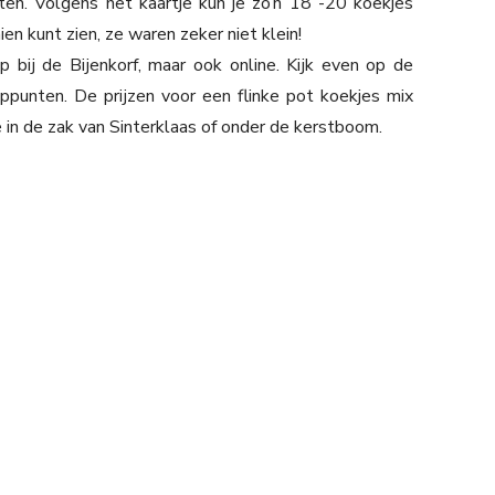
ënten. Volgens het kaartje kun je zo’n 18 -20 koekjes
ien kunt zien, ze waren zeker niet klein!
 bij de Bijenkorf, maar ook online. Kijk even op de
punten. De prijzen voor een flinke pot koekjes mix
 in de zak van Sinterklaas of onder de kerstboom.