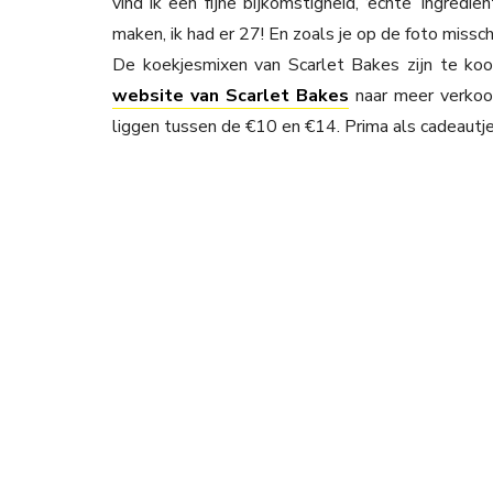
vind ik een fijne bijkomstigheid, ‘echte’ ingredi
maken, ik had er 27! En zoals je op de foto missch
De koekjesmixen van Scarlet Bakes zijn te koop
website van Scarlet Bakes
naar meer verkoop
liggen tussen de €10 en €14. Prima als cadeautje