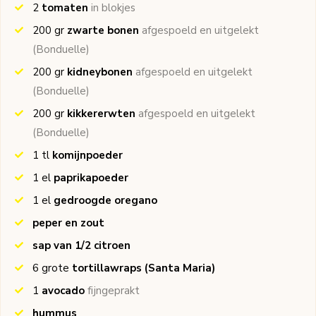
2
tomaten
in blokjes
200
gr
zwarte bonen
afgespoeld en uitgelekt
(Bonduelle)
200
gr
kidneybonen
afgespoeld en uitgelekt
(Bonduelle)
200
gr
kikkererwten
afgespoeld en uitgelekt
(Bonduelle)
1
tl
komijnpoeder
1
el
paprikapoeder
1
el
gedroogde oregano
peper en zout
sap van 1/2 citroen
6
grote
tortillawraps
(Santa Maria)
1
avocado
fijngeprakt
hummus