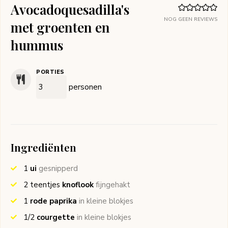
Avocadoquesadilla's
NOG GEEN REVIEWS
met groenten en
hummus
PORTIES
personen
Ingrediënten
1
ui
gesnipperd
2
teentjes
knoflook
fijngehakt
1
rode paprika
in kleine blokjes
1/2
courgette
in kleine blokjes