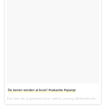
De benen worden al bruin! #vakantie #spanje
Een foto die is geplaatst door sabine_koning (@ohmyfoodnessnl) op