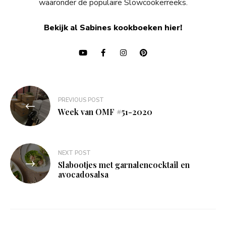
waaronder de populaire Slowcookerreeks.
Bekijk al Sabines kookboeken hier!
Bericht
PREVIOUS POST
navigatie
Week van OMF #51-2020
NEXT POST
Slabootjes met garnalencocktail en
avocadosalsa