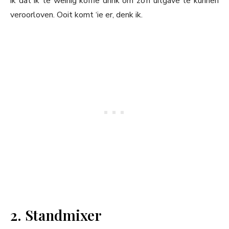
ik dat ik te weinig koffie drink om zo’n uitgave te kunnen
veroorloven. Ooit komt ‘ie er, denk ik.
2. Standmixer