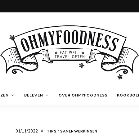
Eat
OhMyFoodness
well
IZEN
BELEVEN
OVER OHMYFOODNESS
KOOKBOE
Travel
often
01/11/2022
TIPS
/
SAMENWERKINGEN