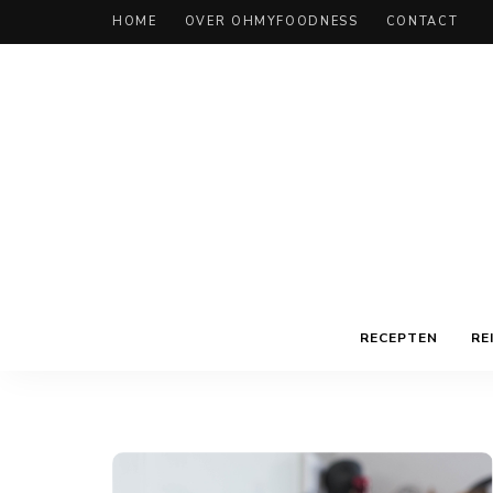
HOME
OVER OHMYFOODNESS
CONTACT
RECEPTEN
RE