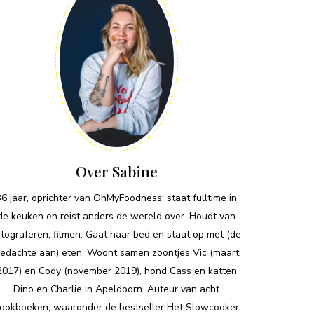
Over Sabine
36 jaar, oprichter van OhMyFoodness, staat fulltime in
de keuken en reist anders de wereld over. Houdt van
otograferen, filmen. Gaat naar bed en staat op met (de
edachte aan) eten. Woont samen zoontjes Vic (maart
2017) en Cody (november 2019), hond Cass en katten
Dino en Charlie in Apeldoorn. Auteur van acht
ookboeken, waaronder de bestseller Het Slowcooker