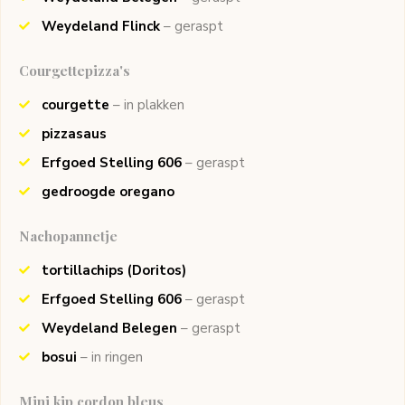
Weydeland Flinck
– geraspt
Courgettepizza's
courgette
– in plakken
pizzasaus
Erfgoed Stelling 606
– geraspt
gedroogde oregano
Nachopannetje
tortillachips
(Doritos)
Erfgoed Stelling 606
– geraspt
Weydeland Belegen
– geraspt
bosui
– in ringen
Mini kip cordon bleus