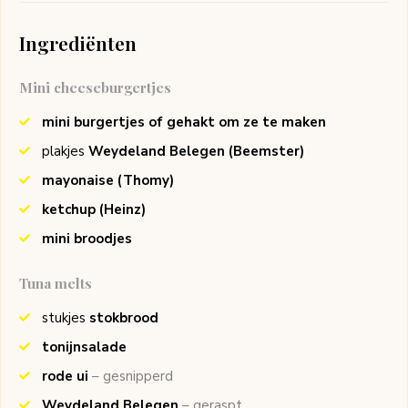
Ingrediënten
Mini cheeseburgertjes
mini burgertjes of gehakt om ze te maken
plakjes
Weydeland Belegen
(Beemster)
mayonaise
(Thomy)
ketchup
(Heinz)
mini broodjes
Tuna melts
stukjes
stokbrood
tonijnsalade
rode ui
– gesnipperd
Weydeland Belegen
– geraspt