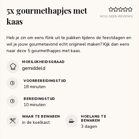
5x gourmethapjes met
NOG GEEN REVIEWS
kaas
Heb je zin om eens flink uit te pakken tijdens de feestdagen en
wil je jouw gourmetavond echt origineel maken? Kijk dan eens
naar deze 5 gourmethapjes met kaas.
MOEILIJKHEIDSGRAAD
gemiddeld
VOORBEREIDINGSTIJD
minuten
18
minuten
BEREIDINGSTIJD
minuten
10
minuten
WAAR TE BEWAREN
HOELANG TE
BEWAREN
in de koelkast
3 dagen