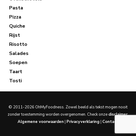
Pasta
Pizza
Quiche
Rijst
Risotto
Salades
Soepen
Taart
Tosti
© 2011-2026 OhMyFoodness. Zowel beeld als tekst mogen nooit
zonder toestemming worden overgenomen. Check onze
disclaimer
.
Algemene voorwaarden
|
Privacyverklaring
|
Contact