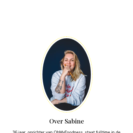
Over Sabine
36 jaar, oprichter van OhMyFoodness, staat fulltime in de