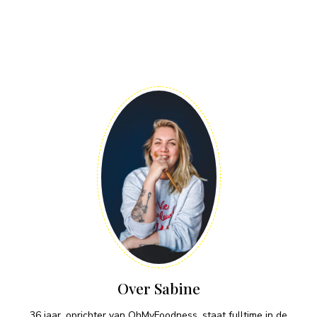
Over Sabine
36 jaar, oprichter van OhMyFoodness, staat fulltime in de