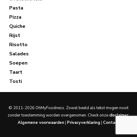
Pasta
Pizza
Quiche
Rijst
Risotto
Salades
Soepen
Taart
Tosti
© 2011-2026 OhMyFoodness. Zowel beeld als tekst mogen nooit
zonder toestemming worden overgenomen. Check onze
disclaimer
.
Algemene voorwaarden
|
Privacyverklaring
|
Contact