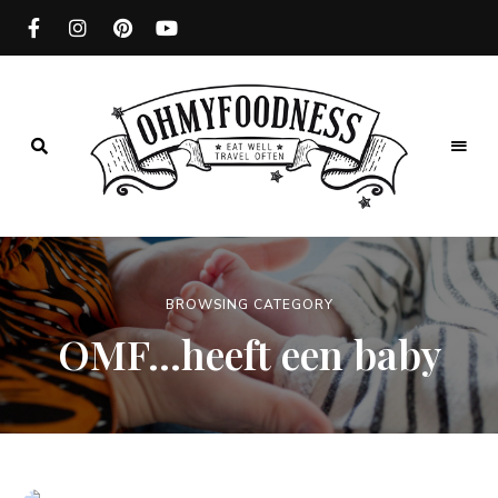
Eat
well
OhMyFoodness
Travel
often
BROWSING CATEGORY
OMF…heeft een baby