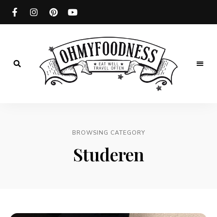
Eat
well
OhMyFoodness
Travel
often
BROWSING CATEGORY
Studeren